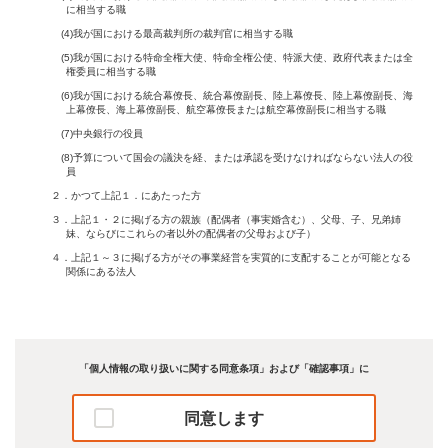
に相当する職
(4)我が国における最高裁判所の裁判官に相当する職
(5)我が国における特命全権大使、特命全権公使、特派大使、政府代表または全
権委員に相当する職
(6)我が国における統合幕僚長、統合幕僚副長、陸上幕僚長、陸上幕僚副長、海
上幕僚長、海上幕僚副長、航空幕僚長または航空幕僚副長に相当する職
(7)中央銀行の役員
(8)予算について国会の議決を経、または承認を受けなければならない法人の役
員
２．かつて上記１．にあたった方
３．上記１・２に掲げる方の親族（配偶者（事実婚含む）、父母、子、兄弟姉
妹、ならびにこれらの者以外の配偶者の父母および子）
４．上記１～３に掲げる方がその事業経営を実質的に支配することが可能となる
関係にある法人
「個人情報の取り扱いに関する同意条項」および「確認事項」に
同意します